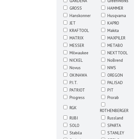
GARDENA
GreenWorks
GROSS
HAMMER
Hanskonner
Husqvarna
JET
KAPRO
KRAFTOOL
Makita
MATRIX
MAXPILER
MESSER
METABO
Milwaukee
NEXTTOOL
NICKEL
NoBrend
Novus
NWS
OKINAWA
OREGON
P.I.T.
PALISAD
PATRIOT
PIT
Progress
Prorab
RGK
ROTHENBERGER
RUBI
Russland
SOLO
SPARTA
Stabila
STANLEY