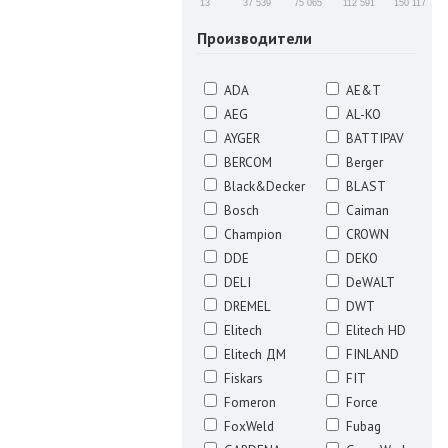
13
37 539
75 065
112 591
150 117
Производители
ADA
AE&T
AEG
AL-KO
AYGER
BATTIPAV
BERCOM
Berger
Black&Decker
BLAST
Bosch
Caiman
Champion
CROWN
DDE
DEKO
DELI
DeWALT
DREMEL
DWT
Elitech
Elitech HD
Elitech ДМ
FINLAND
Fiskars
FIT
Fomeron
Force
FoxWeld
Fubag