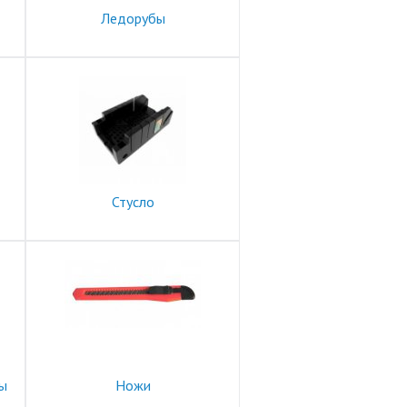
Ледорубы
Стусло
ты
Ножи