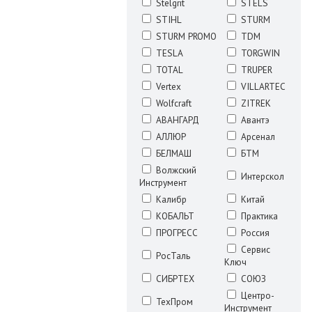
Stelgrit
STELS
STIHL
STURM
STURM PROMO
TDM
TESLA
TORGWIN
TOTAL
TRUPER
Vertex
VILLARTEC
Wolfcraft
ZITREK
АВАНГАРД
Авантэ
АЛЛЮР
Арсенал
БЕЛМАШ
БТМ
Волжский
Интерскол
Инструмент
Калибр
Китай
КОБАЛЬТ
Практика
ПРОГРЕСС
Россия
Сервис
РосТаль
Ключ
СИБРТЕХ
СОЮЗ
Центро-
ТехПром
Инструмент