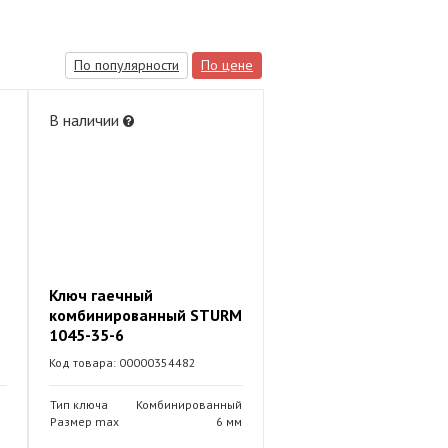
По популярности
По цене
В наличии
M
Ключ гаечный
комбинированный STURM
1045-35-6
Код товара: 00000354482
Тип ключа
Комбинированный
Размер max
6 мм