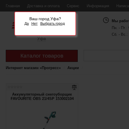
Главная
Доставка и оплата
Сервис
Информация
Написа
Ваш город Уфа?
Мы рабо
Да
Нет
Выбрать город
Пн. - Пт.: 
Сб. - Вс.:
Уфа
Каталог товаров
Интернет магазин «Прогресс»
Акции
Аккумуляторный снегоуборщик
FAVOURITE OBS 21/4SP 153002104