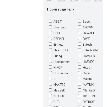
608
90 929
181 249
271 570
361 890
Производители
AE&T
Bosch
Champion
CROWN
DELI
DeWALT
DREMEL
DWT
Einhell
Elitech
Elitech HD
Elitech ДМ
Fubag
HAMMER
Hanskonner
HARVEY
HIKOKI
Hitachi
Husqvarna
Huter
JET
Makita
MAKTEC
MATRIX
MESSER
METABO
NEXTTOOL
OREGON
P.I.T.
PATRIOT