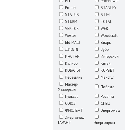
PIT
ProfiPower
Prorab
STANLEY
STATUS
STIHL
STURM
TOTAL
VEKTOR
WERT
Wester
Woodcraft
БЕЛМАШ
Вихрь
ДИОЛД
Зубр
ИНСТАР
Интерскол
Калибр
Китай
КОБАЛЬТ
КОРВЕТ
Лебедянь
Макстул
Мастер-
Победа
Универсал
Пульсар
Ресанта
СОЮЗ
СПЕЦ
ФИОЛЕНТ
Энергомаш
Энергомаш
ГАРАНТ
Энергопром