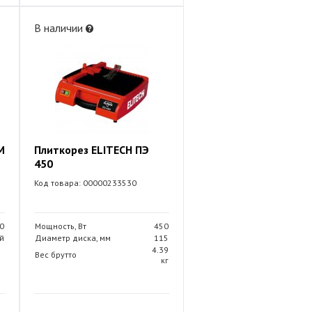
В наличии
M
Плиткорез ELITECH ПЭ
450
Код товара: 00000233530
0
Мощность, Вт
450
й
Диаметр диска, мм
115
4.39
Вес брутто
кг