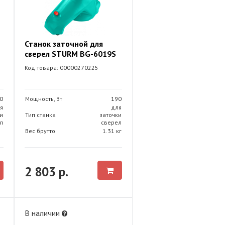
Станок заточной для
сверел STURM BG-6019S
Код товара: 00000270225
0
Мощность, Вт
190
я
для
и
Тип станка
заточки
л
сверел
Вес брутто
1.31 кг
2 803 р.
В наличии