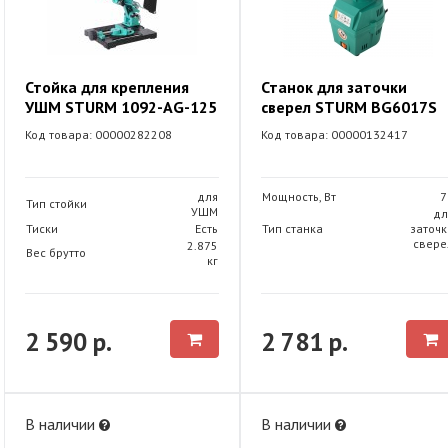
Стойка для крепления
Станок для заточки
УШМ STURM 1092-AG-125
сверел STURM BG6017S
Код товара: 00000282208
Код товара: 00000132417
для
Мощность, Вт
7
Тип стойки
УШМ
дл
Тиски
Есть
Тип станка
заточк
свере
2.875
Вес брутто
кг
2 590 р.
2 781 р.
В наличии
В наличии