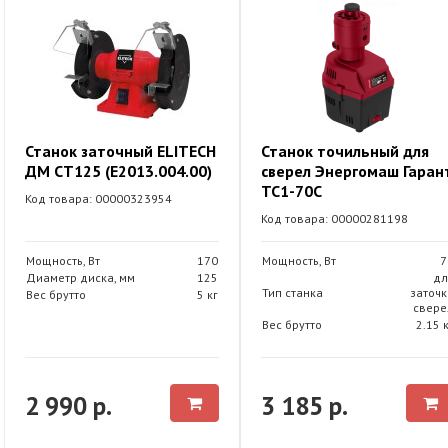
Станок заточный ELITECH
Станок точильный для
ДМ СТ125 (E2013.004.00)
сверел Энергомаш Гаран
ТС1-70С
Код товара: 00000323954
Код товара: 00000281198
Мощность, Вт
170
Мощность, Вт
7
Диаметр диска, мм
125
дл
Тип станка
заточк
Вес брутто
5 кг
свере
Вес брутто
2.15 
2 990 р.
3 185 р.