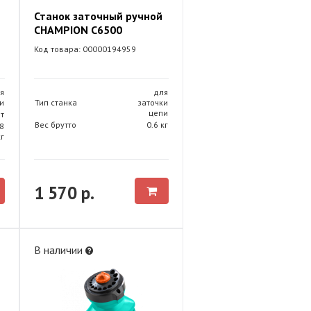
Станок заточный ручной
CHAMPION C6500
Код товара: 00000194959
я
для
и
Тип станка
заточки
цепи
т
Вес брутто
0.6 кг
8
кг
1 570 р.
В наличии