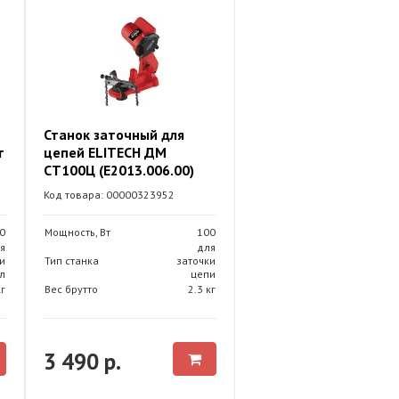
Станок заточный для
т
цепей ELITECH ДМ
СТ100Ц (E2013.006.00)
Код товара: 00000323952
0
Мощность, Вт
100
я
для
и
Тип станка
заточки
л
цепи
кг
Вес брутто
2.3 кг
3 490 р.