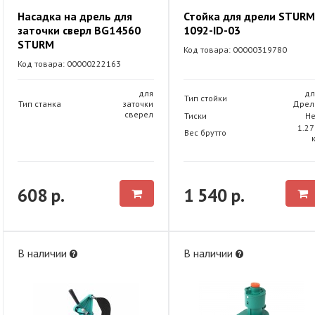
Насадка на дрель для
Стойка для дрели STURM
заточки сверл BG14560
1092-ID-03
STURM
Код товара: 00000319780
Код товара: 00000222163
для
дл
Тип стойки
Тип станка
заточки
Дрел
сверел
Тиски
Не
1.27
Вес брутто
608 р.
1 540 р.
В наличии
В наличии