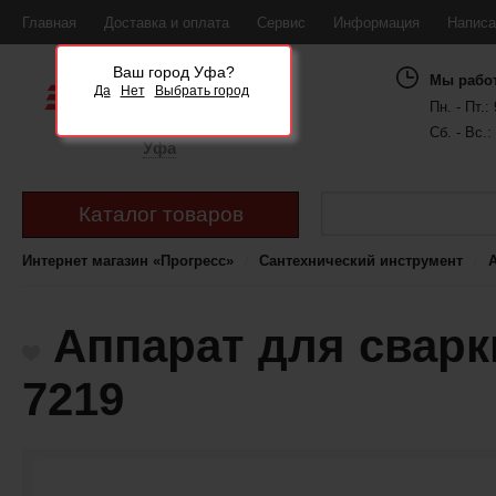
Главная
Доставка и оплата
Сервис
Информация
Написа
Ваш город Уфа?
Мы рабо
Да
Нет
Выбрать город
Пн. - Пт.: 
Сб. - Вс.:
Уфа
Каталог товаров
Интернет магазин «Прогресс»
Сантехнический инструмент
Аппарат для сварк
7219